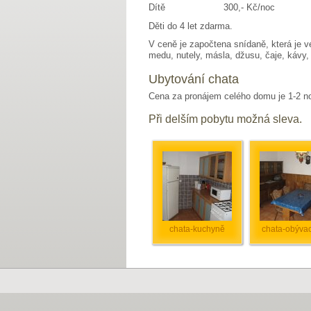
Dítě 300,- Kč/noc
Děti do 4 let zdarma.
V ceně je započtena snídaně, která je v
medu, nutely, másla, džusu, čaje, kávy,
Ubytování chata
Cena za pronájem celého domu je 1-2 noc
Při delším pobytu možná sleva.
chata-kuchyně
chata-obývací