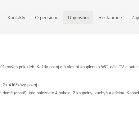
Kontakty
O pensionu
Ubytování
Restaurace
Zaj
řlůžkových pokojích. Každý pokoj má vlastní kouplenu s WC, dále TV a satel
, 2x 4 lůžkový pokoj
omě (chatě), kde naleznete 4 pokoje, 2 koupelny, kuchyň a jídelnu. Kapacita