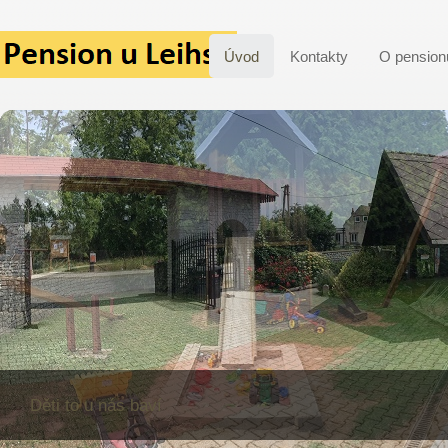
Úvod
Kontakty
O pension
Děti to u nás baví